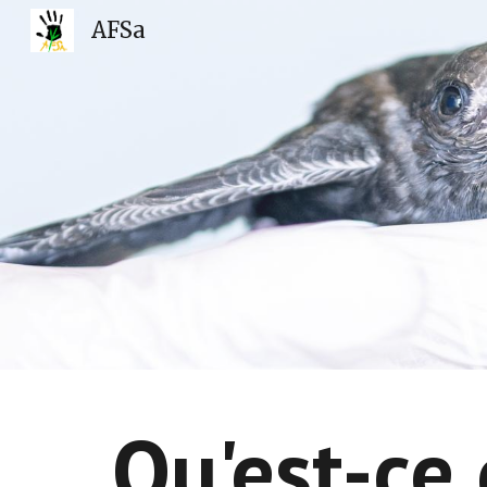
AFSa
Sk
Qu'est-ce 