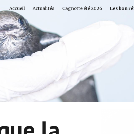
Accueil
Actualités
Cagnotte été 2026
Les bon ré
ip to main content
Skip to navigat
que la