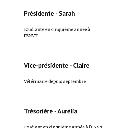
P
résidente -
Sarah
Etudiante en
cinquième
année à
l'ENVT
Vice-présidente - Claire
Vétérinaire depuis septembre
Trésorière
-
Aurélia
Etudiant en
cinquième
année à l'ENVT